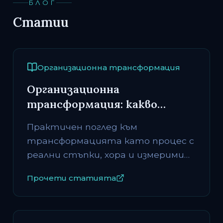
БЛОГ
Статии
Организационна трансформация
Организационна
трансформация: какво
означава на практика и как
Практичен поглед към
започва
трансформацията като процес с
реални стъпки, хора и измерими
резултати.
Прочети статията