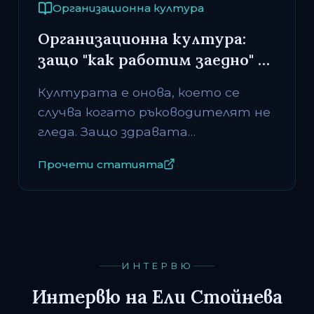
Организационна култура
Организационна култура:
защо "как работим заедно" е
по-важно от "какво правим"
Културата е онова, което се
случва когато ръководителят не
гледа. Защо здравата
организационна култура е по-
Прочети статията
важна от стратегията и как
лидерите я изграждат на
практика.
ИНТЕРВЮ
Интервю на Ели Стойнева