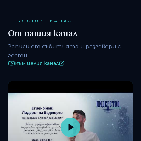
YOUTUBE КАНАЛ
От нашия канал
Записи от събитията и разговори с
гости.
Към целия канал